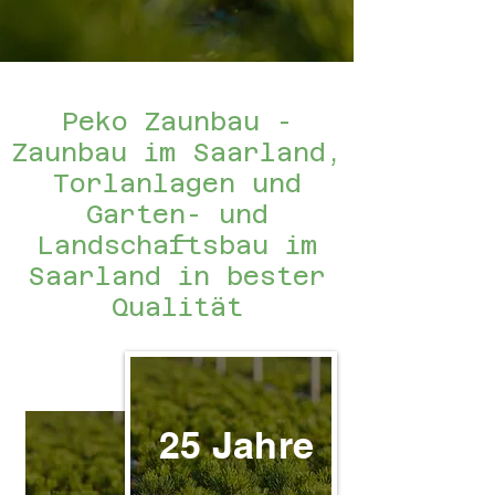
Peko Zaunbau -
Zaunbau im Saarland,
Torlanlagen und
Garten- und
Landschaftsbau im
Saarland in bester
Qualität
25 Jahre